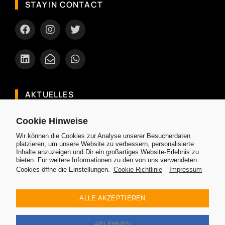
STAY IN CONTACT
AKTUELLES
Entdecke Brunei: Dein exotischer Urlaub
Cookie Hinweise
Ranking: Die besten und sichersten Airlines in
Wir können die Cookies zur Analyse unserer Besucherdaten
Asien 2024
platzieren, um unsere Website zu verbessern, personalisierte
Inhalte anzuzeigen und Dir ein großartiges Website-Erlebnis zu
Welche Reisezeit ist die beste für mein Reiseziel
bieten. Für weitere Informationen zu den von uns verwendeten
Cookies öffne die Einstellungen.
Cookie-Richtlinie
-
Impressum
in Asien
Entdecke Chiang Mai eine Perle Thailands mit
ALLE AKZEPTIEREN
ihren Tempel, Elefantenschutzgebieten und
mehr
ABLEHNEN