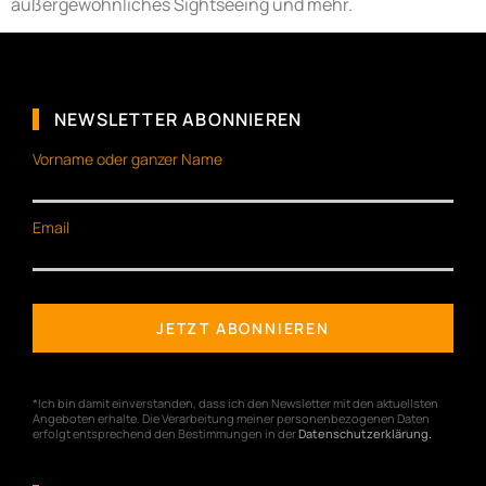
außergewöhnliches Sightseeing und mehr.
NEWSLETTER ABONNIEREN
Vorname oder ganzer Name
Email
*Ich bin damit einverstanden, dass ich den Newsletter mit den aktuellsten
Angeboten erhalte. Die Verarbeitung meiner personenbezogenen Daten
erfolgt entsprechend den Bestimmungen in der
Datenschutzerklärung
.