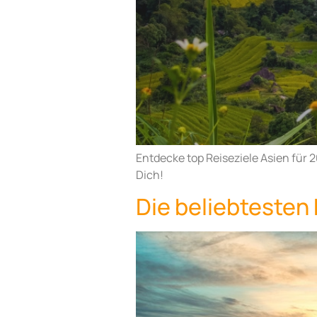
Entdecke top Reiseziele Asien für
Dich!
Die beliebtesten 