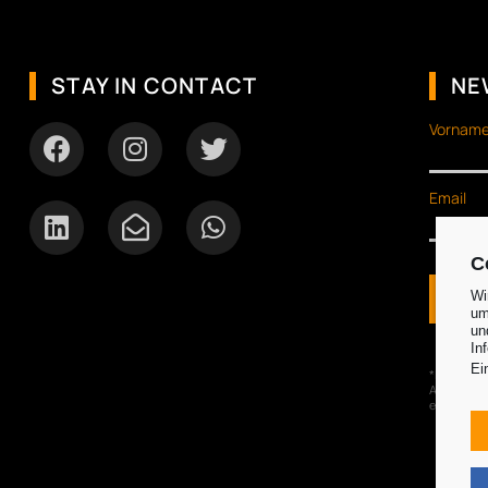
STAY IN CONTACT
NE
Vorname
Email
C
Wi
um
un
In
Ei
*Ich bin d
Angeboten
entsprech