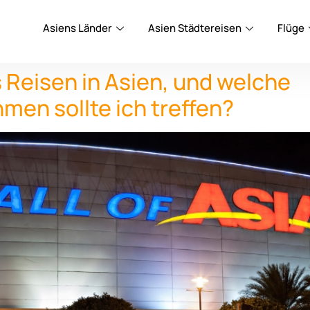
Asiens Länder
Asien Städtereisen
Flüge
s Reisen in Asien, und welche
en sollte ich treffen?