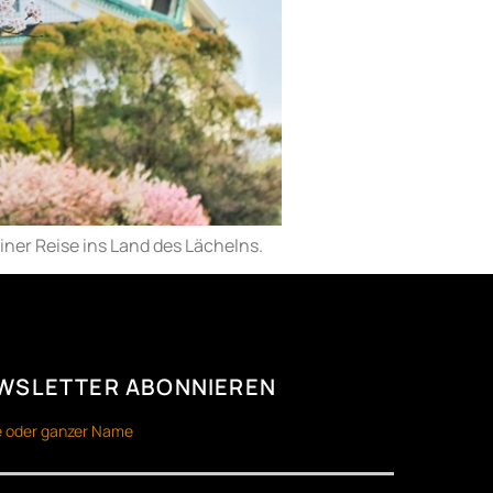
iner Reise ins Land des Lächelns.
WSLETTER ABONNIEREN
 oder ganzer Name