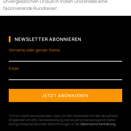
unvergesslichen Urlaub in Indien und erlebe eine
faszinierende Rundreise!
NEWSLETTER ABONNIEREN
Vorname oder ganzer Name
Email
*Ich bin damit einverstanden, dass ich den Newsletter mit den aktuellsten
Angeboten erhalte. Die Verarbeitung meiner personenbezogenen Daten
erfolgt entsprechend den Bestimmungen in der
Datenschutzerklärung
.