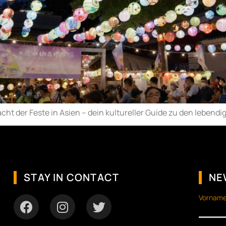
cht der Feste in Asien – dein kultureller Guide zu den lebendi
STAY IN CONTACT
NE
Vorname