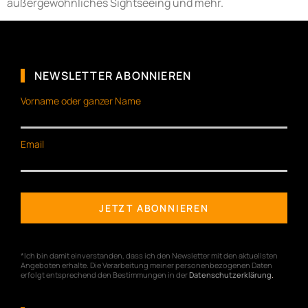
außergewöhnliches Sightseeing und mehr.
NEWSLETTER ABONNIEREN
Vorname oder ganzer Name
Email
*Ich bin damit einverstanden, dass ich den Newsletter mit den aktuellsten
Angeboten erhalte. Die Verarbeitung meiner personenbezogenen Daten
erfolgt entsprechend den Bestimmungen in der
Datenschutzerklärung
.