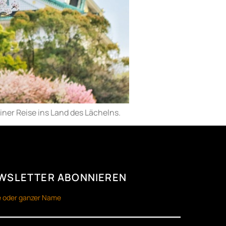
iner Reise ins Land des Lächelns.
WSLETTER ABONNIEREN
 oder ganzer Name