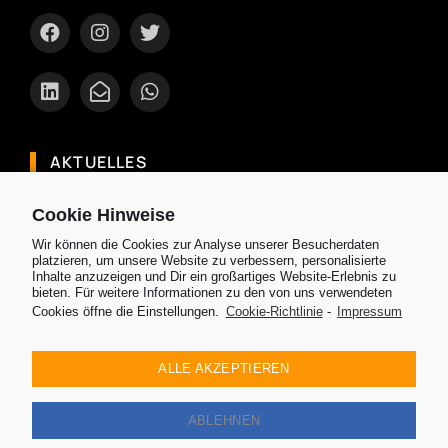
AKTUELLES
Entdecke Brunei: Dein exotischer Urlaub
Cookie Hinweise
Ranking: Die besten und sichersten Airlines in
Wir können die Cookies zur Analyse unserer Besucherdaten
Asien 2024
platzieren, um unsere Website zu verbessern, personalisierte
Inhalte anzuzeigen und Dir ein großartiges Website-Erlebnis zu
Welche Reisezeit ist die beste für mein Reiseziel
bieten. Für weitere Informationen zu den von uns verwendeten
Cookies öffne die Einstellungen.
Cookie-Richtlinie
-
Impressum
in Asien
Entdecke Chiang Mai eine Perle Thailands mit
ALLE AKZEPTIEREN
ihren Tempel, Elefantenschutzgebieten und
mehr
ABLEHNEN