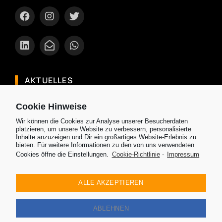
AKTUELLES
Entdecke Brunei: Dein exotischer Urlaub
Cookie Hinweise
Ranking: Die besten und sichersten Airlines in
Wir können die Cookies zur Analyse unserer Besucherdaten
Asien 2024
platzieren, um unsere Website zu verbessern, personalisierte
Inhalte anzuzeigen und Dir ein großartiges Website-Erlebnis zu
Welche Reisezeit ist die beste für mein Reiseziel
bieten. Für weitere Informationen zu den von uns verwendeten
Cookies öffne die Einstellungen.
Cookie-Richtlinie
-
Impressum
in Asien
Entdecke Chiang Mai eine Perle Thailands mit
ALLE AKZEPTIEREN
ihren Tempel, Elefantenschutzgebieten und
mehr
ABLEHNEN