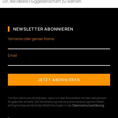
Dir, die ideale Fluggesellschaft zu wählen.
NEWSLETTER ABONNIEREN
Vorname oder ganzer Name
Email
*Ich bin damit einverstanden, dass ich den Newsletter mit den aktuellsten
Angeboten erhalte. Die Verarbeitung meiner personenbezogenen Daten
erfolgt entsprechend den Bestimmungen in der
Datenschutzerklärung
.